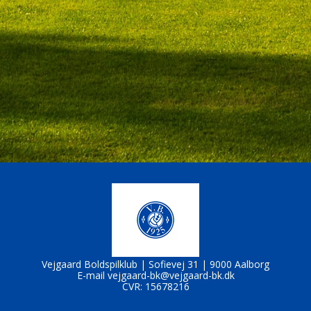
Vejgaard Boldspilklub |
Sofievej 31 |
9000 Aalborg
E-mail
vejgaard-bk@vejgaard-bk.dk
CVR: 15678216