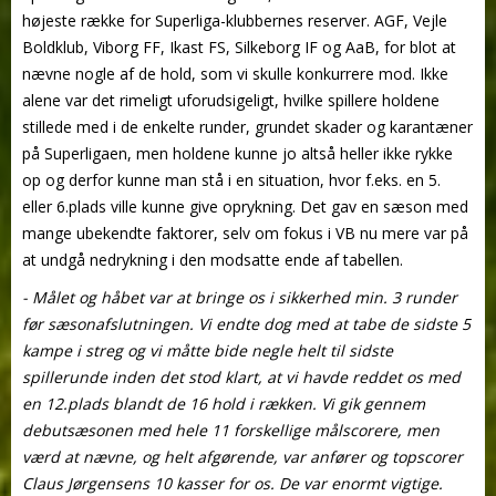
højeste række for Superliga-klubbernes reserver. AGF, Vejle
Boldklub, Viborg FF, Ikast FS, Silkeborg IF og AaB, for blot at
nævne nogle af de hold, som vi skulle konkurrere mod. Ikke
alene var det rimeligt uforudsigeligt, hvilke spillere holdene
stillede med i de enkelte runder, grundet skader og karantæner
på Superligaen, men holdene kunne jo altså heller ikke rykke
op og derfor kunne man stå i en situation, hvor f.eks. en 5.
eller 6.plads ville kunne give oprykning. Det gav en sæson med
mange ubekendte faktorer, selv om fokus i VB nu mere var på
at undgå nedrykning i den modsatte ende af tabellen.
- Målet og håbet var at bringe os i sikkerhed min. 3 runder
før sæsonafslutningen. Vi endte dog med at tabe de sidste 5
kampe i streg og vi måtte bide negle helt til sidste
spillerunde inden det stod klart, at vi havde reddet os med
en 12.plads blandt de 16 hold i rækken. Vi gik gennem
debutsæsonen med hele 11 forskellige målscorere, men
værd at nævne, og helt afgørende, var anfører og topscorer
Claus Jørgensens 10 kasser for os. De var enormt vigtige.