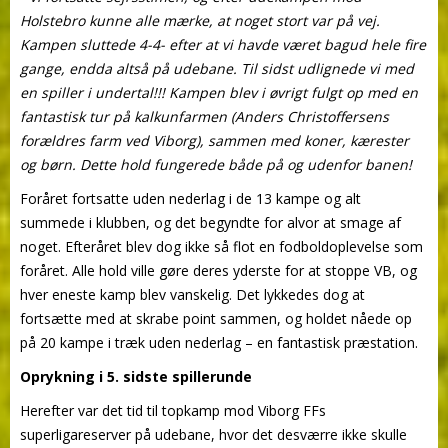
Holstebro kunne alle mærke, at noget stort var på vej.
Kampen sluttede 4-4- efter at vi havde været bagud hele fire
gange, endda altså på udebane. Til sidst udlignede vi med
en spiller i undertal!!! Kampen blev i øvrigt fulgt op med en
fantastisk tur på kalkunfarmen (Anders Christoffersens
forældres farm ved Viborg), sammen med koner, kærester
og børn. Dette hold fungerede både på og udenfor banen!
Foråret fortsatte uden nederlag i de 13 kampe og alt
summede i klubben, og det begyndte for alvor at smage af
noget. Efteråret blev dog ikke så flot en fodboldoplevelse som
foråret. Alle hold ville gøre deres yderste for at stoppe VB, og
hver eneste kamp blev vanskelig. Det lykkedes dog at
fortsætte med at skrabe point sammen, og holdet nåede op
på 20 kampe i træk uden nederlag – en fantastisk præstation.
Oprykning i 5. sidste spillerunde
Herefter var det tid til topkamp mod Viborg FFs
superligareserver på udebane, hvor det desværre ikke skulle