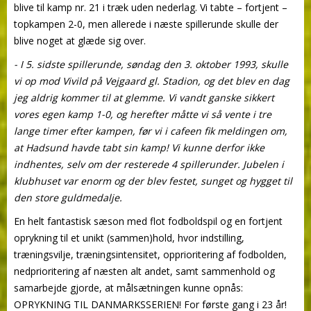
blive til kamp nr. 21 i træk uden nederlag. Vi tabte – fortjent –
topkampen 2-0, men allerede i næste spillerunde skulle der
blive noget at glæde sig over.
- I 5. sidste spillerunde, søndag den 3. oktober 1993, skulle
vi op mod Vivild på Vejgaard gl. Stadion, og det blev en dag
jeg aldrig kommer til at glemme. Vi vandt ganske sikkert
vores egen kamp 1-0, og herefter måtte vi så vente i tre
lange timer efter kampen, før vi i cafeen fik meldingen om,
at Hadsund havde tabt sin kamp! Vi kunne derfor ikke
indhentes, selv om der resterede 4 spillerunder. Jubelen i
klubhuset var enorm og der blev festet, sunget og hygget til
den store guldmedalje.
En helt fantastisk sæson med flot fodboldspil og en fortjent
oprykning til et unikt (sammen)hold, hvor indstilling,
træningsvilje, træningsintensitet, opprioritering af fodbolden,
nedprioritering af næsten alt andet, samt sammenhold og
samarbejde gjorde, at målsætningen kunne opnås:
OPRYKNING TIL DANMARKSSERIEN! For første gang i 23 år!