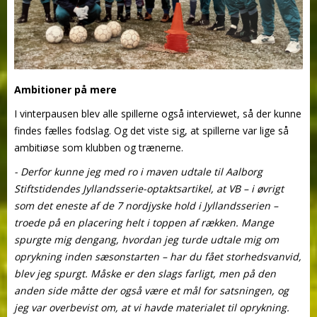
Ambitioner på mere
I vinterpausen blev alle spillerne også interviewet, så der kunne
findes fælles fodslag. Og det viste sig, at spillerne var lige så
ambitiøse som klubben og trænerne.
- Derfor kunne jeg med ro i maven udtale til Aalborg
Stiftstidendes Jyllandsserie-optaktsartikel, at VB – i øvrigt
som det eneste af de 7 nordjyske hold i Jyllandsserien –
troede på en placering helt i toppen af rækken. Mange
spurgte mig dengang, hvordan jeg turde udtale mig om
oprykning inden sæsonstarten – har du fået storhedsvanvid,
blev jeg spurgt. Måske er den slags farligt, men på den
anden side måtte der også være et mål for satsningen, og
jeg var overbevist om, at vi havde materialet til oprykning.