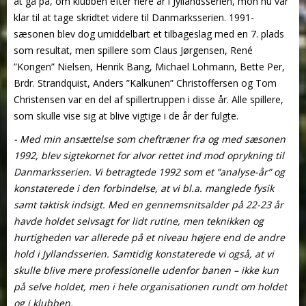
at gå på, om klubben efter flere år i Jyllandsserien, mon nu var
klar til at tage skridtet videre til Danmarksserien. 1991-
sæsonen blev dog umiddelbart et tilbageslag med en 7. plads
som resultat, men spillere som Claus Jørgensen, René
”Kongen” Nielsen, Henrik Bang, Michael Lohmann, Bette Per,
Brdr. Strandquist, Anders ”Kalkunen” Christoffersen og Tom
Christensen var en del af spillertruppen i disse år. Alle spillere,
som skulle vise sig at blive vigtige i de år der fulgte.
- Med min ansættelse som cheftræner fra og med sæsonen
1992, blev sigtekornet for alvor rettet ind mod oprykning til
Danmarksserien. Vi betragtede 1992 som et ”analyse-år” og
konstaterede i den forbindelse, at vi bl.a. manglede fysik
samt taktisk indsigt. Med en gennemsnitsalder på 22-23 år
havde holdet selvsagt for lidt rutine, men teknikken og
hurtigheden var allerede på et niveau højere end de andre
hold i Jyllandsserien. Samtidig konstaterede vi også, at vi
skulle blive mere professionelle udenfor banen – ikke kun
på selve holdet, men i hele organisationen rundt om holdet
og i klubben.