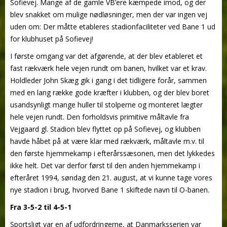
Sofievej. Mange af de gamle VB’ere kæmpede imod, og der
blev snakket om mulige nødløsninger, men der var ingen vej
uden om: Der måtte etableres stadionfaciliteter ved Bane 1 ud
for klubhuset på Sofievej!
I første omgang var det afgørende, at der blev etableret et
fast rækværk hele vejen rundt om banen, hvilket var et krav.
Holdleder John Skæg gik i gang i det tidligere forår, sammen
med en lang række gode kræfter i klubben, og der blev boret
usandsynligt mange huller til stolperne og monteret lægter
hele vejen rundt. Den forholdsvis primitive måltavle fra
Vejgaard gl. Stadion blev flyttet op på Sofievej, og klubben
havde håbet på at være klar med rækværk, måltavle m.v. til
den første hjemmekamp i efterårssæsonen, men det lykkedes
ikke helt. Det var derfor først til den anden hjemmekamp i
efteråret 1994, søndag den 21. august, at vi kunne tage vores
nye stadion i brug, hvorved Bane 1 skiftede navn til O-banen.
Fra 3-5-2 til 4-5-1
Sportsligt var en af udfordringerne, at Danmarksserien var