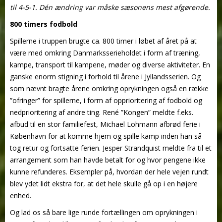
til 4-5-1. Dén ændring var måske sæsonens mest afgørende.
800 timers fodbold
Spillerne i truppen brugte ca. 800 timer i løbet af året på at
være med omkring Danmarksserieholdet i form af træning,
kampe, transport til kampene, møder og diverse aktiviteter. En
ganske enorm stigning i forhold til årene i Jyllandsserien. Og
som nævnt bragte årene omkring oprykningen også en række
”ofringer” for spillerne, i form af opprioritering af fodbold og
nedprioritering af andre ting. René ”Kongen” meldte f.eks.
afbud til en stor familiefest, Michael Lohmann afbrød ferie i
København for at komme hjem og spille kamp inden han så
tog retur og fortsatte ferien. Jesper Strandquist meldte fra til et
arrangement som han havde betalt for og hvor pengene ikke
kunne refunderes. Eksempler på, hvordan der hele vejen rundt
blev ydet lidt ekstra for, at det hele skulle gå op i en højere
enhed.
Og lad os så bare lige runde fortællingen om oprykningen i