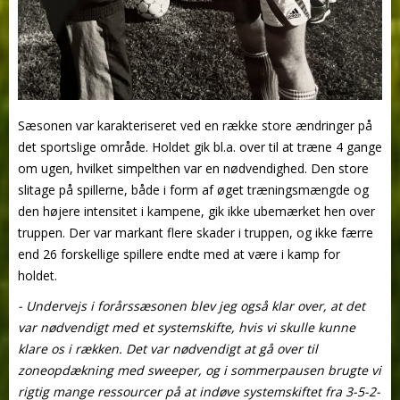
Sæsonen var karakteriseret ved en række store ændringer på
det sportslige område. Holdet gik bl.a. over til at træne 4 gange
om ugen, hvilket simpelthen var en nødvendighed. Den store
slitage på spillerne, både i form af øget træningsmængde og
den højere intensitet i kampene, gik ikke ubemærket hen over
truppen. Der var markant flere skader i truppen, og ikke færre
end 26 forskellige spillere endte med at være i kamp for
holdet.
- Undervejs i forårssæsonen blev jeg også klar over, at det
var nødvendigt med et systemskifte, hvis vi skulle kunne
klare os i rækken. Det var nødvendigt at gå over til
zoneopdækning med sweeper, og i sommerpausen brugte vi
rigtig mange ressourcer på at indøve systemskiftet fra 3-5-2-