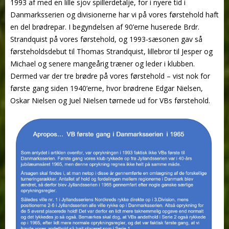
1993 af med en lille sjov spillerdetalje, for i nyere tid i
Danmarksserien og divisionerne har vi på vores førstehold haft
en del brødrepar. I begyndelsen af 90’erne huserede Brdr.
Strandquist på vores førstehold, og 1993-sæsonen gav så
førsteholdsdebut til Thomas Strandquist, lillebror til Jesper og
Michael og senere mangeårig træner og leder i klubben.
Dermed var der tre brødre på vores førstehold – vist nok for
første gang siden 1940’erne, hvor brødrene Edgar Nielsen,
Oskar Nielsen og Juel Nielsen tørnede ud for VBs førstehold.