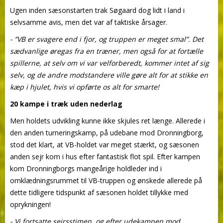
Ugen inden sæsonstarten trak Søgaard dog lidt i land i
selvsamme avis, men det var af taktiske årsager.
- ”VB er svagere end i fjor, og truppen er meget smal”. Det
sædvanlige øregas fra en træner, men også for at fortælle
spillerne, at selv om vi var velforberedt, kommer intet af sig
selv, og de andre modstandere ville gøre alt for at stikke en
kæp i hjulet, hvis vi opførte os alt for smarte!
20 kampe i træk uden nederlag
Men holdets udvikling kunne ikke skjules ret længe. Allerede i
den anden turneringskamp, på udebane mod Dronningborg,
stod det klart, at VB-holdet var meget stærkt, og sæsonen
anden sejr kom i hus efter fantastisk flot spil. Efter kampen
kom Dronningborgs mangeårige holdleder ind i
omklædningsrummet til VB-truppen og ønskede allerede på
dette tidligere tidspunkt af sæsonen holdet tillykke med
oprykningen!
- Vi fortsatte sejrsstimen, og efter udekampen mod