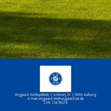
Vejgaard Boldspilklub |
Sofievej 31 |
9000 Aalborg
E-mail
vejgaard-bk@vejgaard-bk.dk
CVR: 15678216