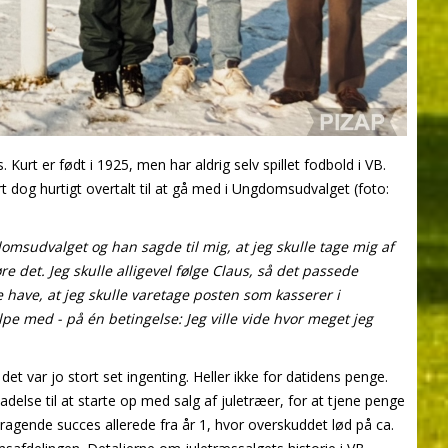
 Kurt er født i 1925, men har aldrig selv spillet fodbold i VB.
t dog hurtigt overtalt til at gå med i Ungdomsudvalget (foto:
msudvalget og han sagde til mig, at jeg skulle tage mig af
re det. Jeg skulle alligevel følge Claus, så det passede
ne have, at jeg skulle varetage posten som kasserer i
pe med - på én betingelse: Jeg ville vide hvor meget jeg
det var jo stort set ingenting. Heller ikke for datidens penge.
ladelse til at starte op med salg af juletræer, for at tjene penge
ragende succes allerede fra år 1, hvor overskuddet lød på ca.