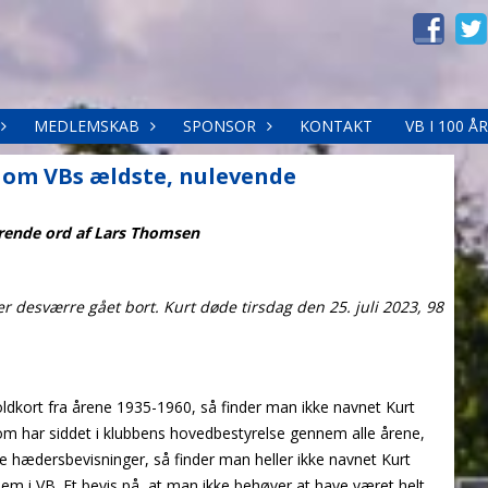
MEDLEMSKAB
SPONSOR
KONTAKT
VB I 100 ÅR
n om VBs ældste, nulevende
rende ord af Lars Thomsen
her desværre gået bort. Kurt døde tirsdag den 25. juli 2023, 98
holdkort fra årene 1935-1960, så finder man ikke navnet Kurt
om har siddet i klubbens hovedbestyrelse gennem alle årene,
 hædersbevisninger, så finder man heller ikke navnet Kurt
lem i VB. Et bevis på, at man ikke behøver at have været helt