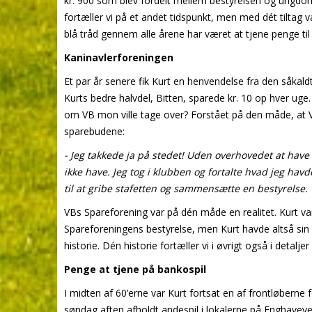
kr. 900 som blev fordelt mellem bestyrelsen og ungdom
fortæller vi på et andet tidspunkt, men med dét tiltag v
blå tråd gennem alle årene har været at tjene penge til
Kaninavlerforeningen
Et par år senere fik Kurt en henvendelse fra den såkal
Kurts bedre halvdel, Bitten, sparede kr. 10 op hver ug
om VB mon ville tage over? Forstået på den måde, at V
sparebudene:
- Jeg takkede ja på stedet! Uden overhovedet at hav
ikke have. Jeg tog i klubben og fortalte hvad jeg hav
til at gribe stafetten og sammensætte en bestyrelse.
VBs Spareforening var på dén måde en realitet. Kurt var 
Spareforeningens bestyrelse, men Kurt havde altså sin 
historie. Dén historie fortæller vi i øvrigt også i detalje
Penge at tjene på bankospil
I midten af 60’erne var Kurt fortsat en af frontløberne fo
søndag aften afholdt andespil i lokalerne på Enghavevej 