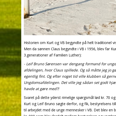
Historien om Kurt og VB begyndte på helt traditionel vis.
Men da sønnen Claus begyndte i VB i 1956, blev far Kur
3.generationer af Familien Luther):
- Leif Bruno Sørensen var dengang formand for ungdo
afdelingen, hvor Claus spillede. Og så måtte jeg jo gø
egentlig fint. Og efter noget tid ville klubben så ger
Ungdomsafdelingen. Det ville jeg sådan set godt hjæl
havde at gøre med?!
Svaret på dette yderst rimelige spørgsmål lød kr. 70 og 
Kurt og Leif Bruno søgte derfor, og fik, bestyrelsens til
til arbejdet med de unge mennesker i VB. Det blev en b