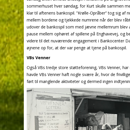
sommerhuset hver søndag, for Kurt skulle sammen med 6
klar til aftenens bankospil. ”Krølle-Opråber” tog sig a
mellem bordene og tjekkede numrene når der blev råbt 
udover de bankospil som med jævne mellemrum blev afh
pause mellem ophøret af spillene på Enghavevej, og be
videre til det nuværende engagement i Bankocenter Da
øjnene op for, at der var penge at tjene på bankospil.
VBs Venner
Også VBs tredje store støtteforening, VBs Venner, har n
havde VBs Venner haft nogle svære år, hvor de frivill
ført til manglende aktiviteter og dermed ingen indtjening