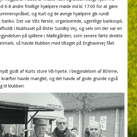
-8 andre frivillige hjælpere møde ind kl. 17.00 for at gøre
f nummeropråbet, og Kurt og de øvrige hjælpere gik rundt
banko. Det var VBs første, organiserede, ugentlige bankospil,
oldt i klubhuset på Øster Sundby Vej, og selv om der var en
gyndelsen på spillene i Møllegården, som senere førte direkte
nmark, så havde klubben med tiltaget på Enghavevej fået
ydt godt af Kurts store VB-hjerte. I begyndelsen af 80’erne,
ige kræfter havde manglet, og det havde af gode grunde også
 til klubben: