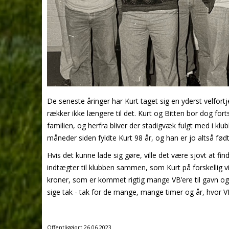
De seneste åringer har Kurt taget sig en yderst velfort
rækker ikke længere til det. Kurt og Bitten bor dog fo
familien, og herfra bliver der stadigvæk fulgt med i klubb
måneder siden fyldte Kurt 98 år, og han er jo altså fød
Hvis det kunne lade sig gøre, ville det være sjovt at f
indtægter til klubben sammen, som Kurt på forskellig vis 
kroner, som er kommet rigtig mange VB’ere til gavn og 
sige tak - tak for de mange, mange timer og år, hvor VB h
Offentliggjort 26.06.2023