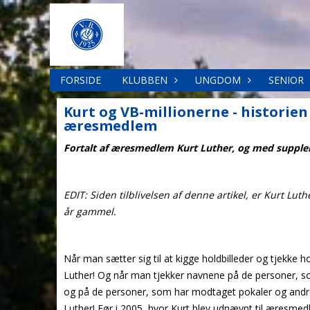
FORSIDE
KLUBBEN
UNGDOM
SENIOR
Kurt og VB-millionerne - historie
æresmedlem
Fortalt af æresmedlem Kurt Luther, og med supple
EDIT: Siden tilblivelsen af denne artikel, er Kurt Lut
år gammel.
Når man sætter sig til at kigge holdbilleder og tjekke 
Luther! Og når man tjekker navnene på de personer, s
og på de personer, som har modtaget pokaler og andre
Luther! Før i 2005, hvor Kurt blev udnævnt til æresmed