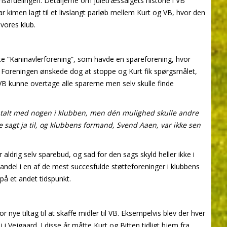
safdelingen. Detaljerne om juletræssalgets historie i VB
ar kimen lagt til et livslangt parløb mellem Kurt og VB, hvor den
 vores klub.
dte “Kaninavlerforening”, som havde en spareforening, hvor
e. Foreningen ønskede dog at stoppe og Kurt fik spørgsmålet,
B kunne overtage alle sparerne men selv skulle finde
e talt med nogen i klubben, men dén mulighed skulle andre
de sagt ja til, og klubbens formand, Svend Aaen, var ikke sen
aldrig selv sparebud, og sad for den sags skyld heller ikke i
andel i en af de mest succesfulde støtteforeninger i klubbens
r på et andet tidspunkt.
r nye tiltag til at skaffe midler til VB. Eksempelvis blev der hver
i Vejgaard. I disse år måtte Kurt og Bitten tidligt hjem fra