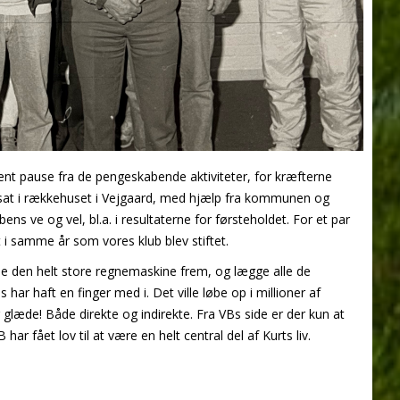
jent pause fra de pengeskabende aktiviteter, for kræfterne
rtsat i rækkehuset i Vejgaard, med hjælp fra kommunen og
ens ve og vel, bl.a. i resultaterne for førsteholdet. For et par
t i samme år som vores klub blev stiftet.
inde den helt store regnemaskine frem, og lægge alle de
har haft en finger med i. Det ville løbe op i millioner af
glæde! Både direkte og indirekte. Fra VBs side er der kun at
ar fået lov til at være en helt central del af Kurts liv.