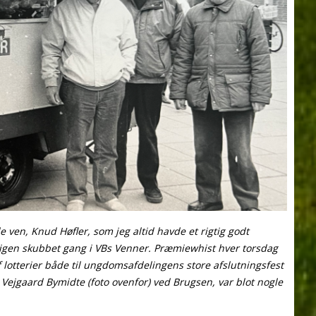
 ven, Knud Høfler, som jeg altid havde et rigtig godt
k igen skubbet gang i VBs Venner. Præmiewhist hver torsdag
af lotterier både til ungdomsafdelingens store afslutningsfest
Vejgaard Bymidte (foto ovenfor) ved Brugsen, var blot nogle