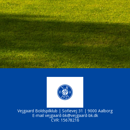
Vejgaard Boldspilklub |
Sofievej 31 |
9000 Aalborg
E-mail
vejgaard-bk@vejgaard-bk.dk
CVR: 15678216