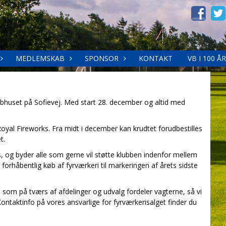
MEDLEMSKAB
SPONSOR
KONTAKT
VB I 100 ÅR
lubhuset på Sofievej. Med start 28. december og altid med
 Royal Fireworks. Fra midt i december kan krudtet forudbestilles
t.
s, og byder alle som gerne vil støtte klubben indenfor mellem
g forhåbentlig køb af fyrværkeri til markeringen af årets sidste
e, som på tværs af afdelinger og udvalg fordeler vagterne, så vi
ntaktinfo på vores ansvarlige for fyrværkerisalget finder du