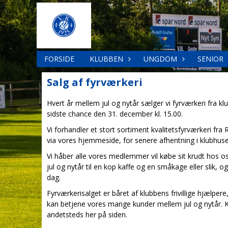
FORSIDE
KLUBBEN
UNGDOM
SENIOR
Salg af fyrværkeri
Hvert år mellem jul og nytår sælger vi fyrværkeri fra k
sidste chance den 31. december kl. 15.00.
Vi forhandler et stort sortiment kvalitetsfyrværkeri fra
via vores hjemmeside, for senere afhentning i klubhuse
Vi håber alle vores medlemmer vil købe sit krudt hos o
jul og nytår til en kop kaffe og en småkage eller slik, o
dag.
Fyrværkerisalget er båret af klubbens frivillige hjælper
kan betjene vores mange kunder mellem jul og nytår. Ko
andetsteds her på siden.