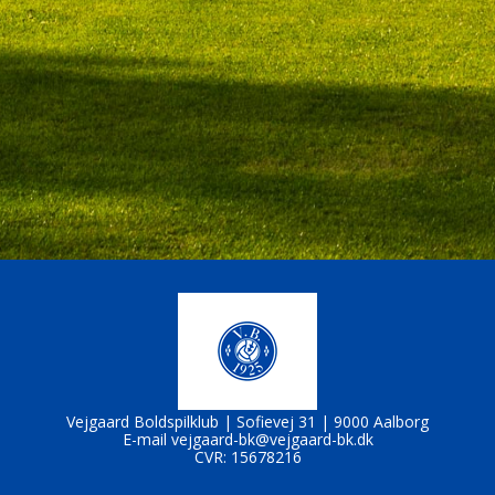
Vejgaard Boldspilklub |
Sofievej 31 |
9000 Aalborg
E-mail
vejgaard-bk@vejgaard-bk.dk
CVR: 15678216