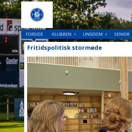
FORSIDE
KLUBBEN
UNGDOM
SENIOR
Fritidspolitisk stormøde