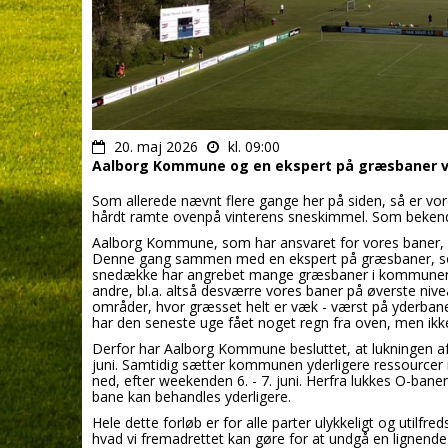
20. maj 2026
kl. 09:00
Aalborg Kommune og en ekspert på græsbaner va
Som allerede nævnt flere gange her på siden, så er vor
hårdt ramte ovenpå vinterens sneskimmel. Som bekendt 
Aalborg Kommune, som har ansvaret for vores baner, v
Denne gang sammen med en ekspert på græsbaner, som
snedække har angrebet mange græsbaner i kommunen,
andre, bl.a. altså desværre vores baner på øverste ni
områder, hvor græsset helt er væk - værst på yderbane
har den seneste uge fået noget regn fra oven, men ikk
Derfor har Aalborg Kommune besluttet, at lukningen af
juni. Samtidig sætter kommunen yderligere ressourcer
ned, efter weekenden 6. - 7. juni. Herfra lukkes O-ban
bane kan behandles yderligere.
Hele dette forløb er for alle parter ulykkeligt og utilfred
hvad vi fremadrettet kan gøre for at undgå en lignende 