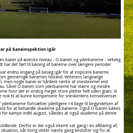
r på baneinspektion igår
es baner på øverste niveau - O-banen og yderbanerne - virkelig
har det ført til lukning af banerne over længere perioder.
ar endnu engang på besøg igår for at inspicere banerne.
 gennemgik banernes tilstand. Vinterens langvarige
 men nogle baner er hårdere ramte af sneskimmel end
veau. Såvel O-banen som yderbanerne har større og mindre
rne hvor der er endog meget store pletter helt uden græs. Vi
e nok til at kunne kompensere for sneskimlens konsekvenser.
 yderbanerne fortsætter yderligere 14 dage til begyndelsen af
 ind for at behandle skaderne på banerne. Også O-banen lukkes
en for kampe indtil august, således at også skaderne på denne
sstillende. Derfor er der også internt sat gang i en afklaring af,
situation, når Kong Vinter næste gang beslutter sig for at