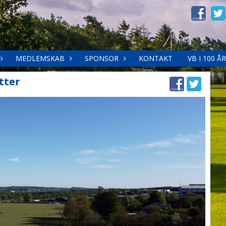
MEDLEMSKAB
SPONSOR
KONTAKT
VB I 100 ÅR
tter