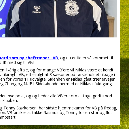
ard som ny cheftræner i VB
, og nu er tiden så kommet til
 IK med sig til VB!
 1-årig aftale, og for mange VB'ere vil Niklas være et kendt
ilbragt i VB, efterfulgt af 3 sæsoner på førsteholdet tilbage i
sen for vores 11 udvalgte. Sidenhen er Niklas gået trænervejen,
borg Chang og NUBI. Sideløbende hermed er Niklas i fuld gang
den nye post, og og beder alle VB'ere om at tage godt imod
i klubben.
g Tonny Størkersen, har sidste hjemmekamp for VB på fredag,
on. VB ønsker at takke Rasmus og Tonny for en stor og flot
kampstart.