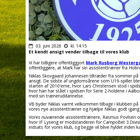
03. juni 2026
kl. 14:15
Et kendt ansigt vender tilbage til vores klub
Vi har tidligere offentliggjort
Mark Rusborg Westerga
offentliggøre, at Mark har sin assistenttræner fra Hobro
Niklas Skovgaard Johannesen tiltræder fra sommer på en
ansigt. De sidste af ungdomsårene som U19-spiller blev t
starten af 2010'erne, hvor Lars Christensen stod i spid
hvor han har stået i spidsen for Serie 2-holdene i Aal
med sin træneruddannelse.
VB byder Niklas varmt velkommen tilbage i klubben på 
vores nye assistenttræner og hjælpe Niklas godt igang 
Vores nuværende assistenttrænere, Rasmus Povlsen o
hvor IF Lyseng er modstanderen for CampoBet 3.Divisi
indsats for vores klub, og begge vil blive hyldet inden 