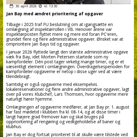
30. april 2026
kl. 13:30
Jan Bay med ændret prioritering af opgaver
Tilbage i 2025 traf FU beslutning om at igangsætte en
omlægning af inspektørrollen i VB. Henover årene var
inspektørposten flyttet mere og mere ind foran PC'eren,
grundet flere og flere administrative opgaver. Ønsket var at
omprioritere Jan Bays tid og opgaver.
I januar 2026 flyttede langt den største administrative opgave
væk fra Bay, idet Morten Petersen startede som ny
kampfordeler. Dén post tager virkelig mange timer, og er et
væsentligt element i omlægningen. Overdragelsesperioden for
kampfordeler-opgaverne er netop i disse uger ved at være
tilendebragt.
Samtidig er også opgaverne med eksempelvis
lokalereservationer og flere andre administrative opgaver, lagt
over på vores Klubchef, Lars Thomsen, hvor opgaverne mere
naturligt hører hjemme.
Omlægningen af opgaverne medfører, at Jan Bay pr. 1. august
har fast mødetid i klubben fra kl. 08-14, og at disse timer i
langt højere grad fremover kan og skal bruges på
opprioritering af rengøring og vedligeholdelse af baner og
klubhus.
Jan Bay er dog fortsat prioriteret til at skulle være tilstede ved