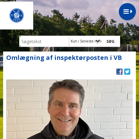
Kun i Seneste nyheder
Omlægning af inspektørposten i VB